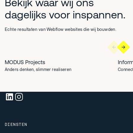
Bekijk waar wij ons
Ontvang B2B-marketing insights
dagelijks voor inspannen.
Meld je aan en ontvang onze en blijf up to date van de laatste
b2b-
Echte resultaten van Webflow websites die wij bouwden.
marketing ontwikkelingen.
MODUS Projects
Infor
Door je aan te melden voor de nieuwsbrief ga je akkoord met
Anders denken, slimmer realiseren
Connect
onze
privacyverklaring
. Je kan je ten alle tijden afmelden.
SOCIALS
DIENSTEN