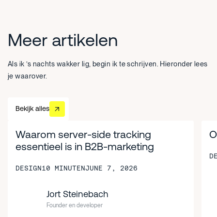
Meer artikelen
Als ik ’s nachts wakker lig, begin ik te schrijven. Hieronder lees
je waarover.
Bekijk alles
Bekijk alles
Waarom server-side tracking
O
essentieel is in B2B-marketing
D
DESIGN
10 MINUTEN
JUNE 7, 2026
Ontvang B2B-marketing insights
Meld je aan en ontvang onze en blijf up to date van de laatste
Jort Steinebach
b2b-
Founder en developer
marketing ontwikkelingen.