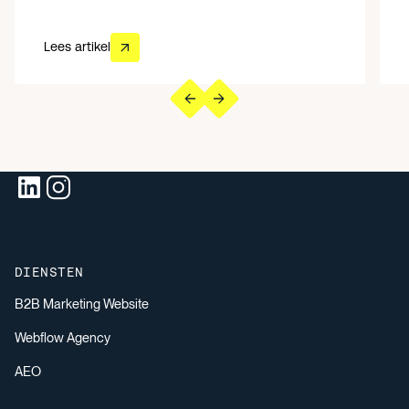
Lees artikel
Lees artikel
Door je aan te melden voor de nieuwsbrief ga je akkoord met
onze
privacyverklaring
. Je kan je ten alle tijden afmelden.
SOCIALS
DIENSTEN
B2B Marketing Website
Webflow Agency
AEO